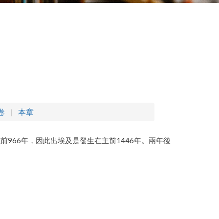
卷
本章
966年，因此出埃及是發生在主前1446年。兩年後