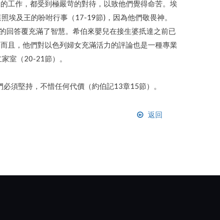
樣的工作，都受到極嚴苛的對待，以致他們覺得命苦。埃
照埃及王的吩咐行事（17-19節)，因為他們敬畏神。
王的回答覆充滿了智慧。希伯來嬰兒在接生婆扺達之前已
。而且，他們對以色列婦女充滿活力的評論也是一種專業
室（20-21節）。
必須堅持，不惜任何代價（約伯記13章15節）。
返回