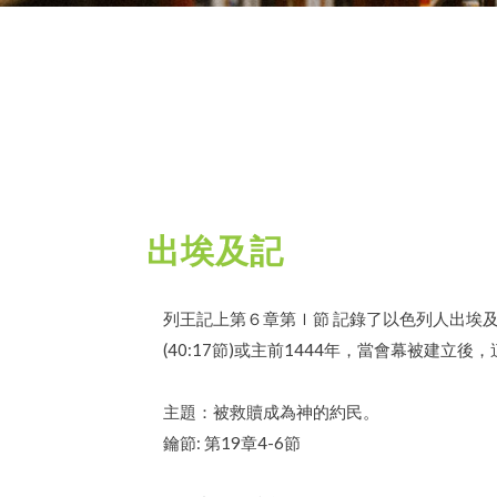
出埃及記
列王記上第６章第ｌ節 記錄了以色列人出埃及
(40:17節)或主前1444年，當會幕被建
主題：被救贖成為神的約民。
鑰節: 第19章4-6節