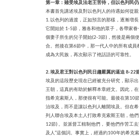
第一章：雖受埃及法老王苦待，但以色列民仍繼
本書首先講述埃及對以色列人的待遇如何從親
1. 以色列的過渡，正如預言的那樣，逐漸増長
它開始於 1-5節，雅各和他的眾子，各帶家
個妻子所生的兒子開始(2-3節)，然後是兩個
合。然後在第6節中，那一代人中的所有成員
成為大民族，再次顯示了衪話語的可靠性。
2. 埃及君王對以色列民日趨嚴厲的逼迫 8-22
埃及的這段歷史現在已經被充分研究，顯示出
王朝，這真的有助於解釋本章經文。因此，在
指希克索斯人，那便很有可能。最後在第10
治埃及，而不是讓以色列人離開埃及。但在希
列人聯合埃及本土人打敗希克索斯王朝，他們定
12節) 。並派督工轄制他們， 要他們作苦
及人”這個詞。事實上，經過約100年的希