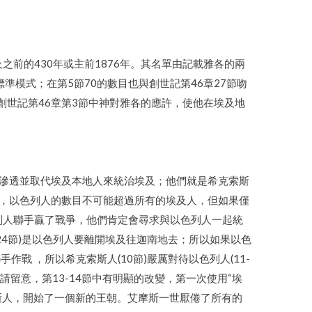
之前的430年或主前1876年。其名單由記載雅各的兩
標準模式；在第5節70的數目也與創世記第46章27節吻
世記第46章第3節中神對雅各的應許，使他在埃及地
地滲透並取代埃及本地人來統治埃及；他們就是希克索斯
節，以色列人的數目不可能超過所有的埃及人，但如果僅
列人聯手贏了戰爭，他們肯定會尋求與以色列人一起統
24節)是以色列人要離開埃及往迦南地去；所以如果以色
 ，所以希克索斯人(10節)嚴厲對待以色列人(11-
請留意，第13-14節中有明顯的改變，第一次使用“埃
斯人，開始了一個新的王朝。艾摩斯一世厭倦了所有的