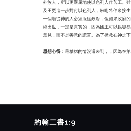
外族人，所以更嚴厲地使以色列人作苦工。雖
及王更進一步對付以色列人，吩咐希伯來接生婆
一個順從神的人必須服從政府，但如果政府的
經出世，一定是真實的，因為國王可以很容易
意見，而不是善意的謊言。為了拯救在神之下的
思想心得：
最糟糕的情況還未到，，因為在第
約翰二書1:9