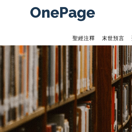
OnePage
聖經注釋
末世預言