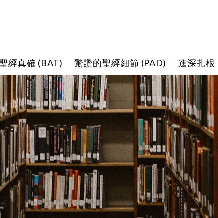
聖經真確 (BAT)
驚讚的聖經細節 (PAD)
進深扎根