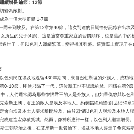
續增長 鑰節：12節
切變為敵對。
成為一個大型群體 1-7節
眷一同來到埃及。在第12章第40節，這次到達的日期恰好記錄在出埃及
使女所生的兒子(4節)。這是適當尊重家庭的習慣順序，也是舊約中的
都過世了，但以色列人繼續繁茂，變得極其強盛。這實際上實現了在創
節
以色列民在埃及地逗留430年期間，來自巴勒斯坦的外族人，成功
第8-10節，即使只隔了一代，這位新王也不認識約瑟。同樣在第9
節中，人們通常認為那些憎恨君王的人是外族人，但如果仇敵與以色
克索斯王朝，君王的敵人是埃及本地人。約瑟臨終願望(創世紀50章
會向埃及本土人要求離開埃及。由於恐懼以色列人與埃及本地人聯手作戰
工去完成建造宏偉積貨城。然而，像神所應許一樣，以色列人繼續增長。
克索斯王朝統治之後，在艾摩斯一世管治下，埃及本地人趕走了希克索