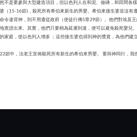
然不是要參與大型建造項目，但以色列人在和泥、做磚，和田間各
（15-16節)，殺死所有希伯來新生的男嬰。希伯來接生婆並沒有遵
命令違背神，則不用遵從政府（使徒行傳5章29節）。他們對埃及
地查證出來。其實，他們只要稍為延遲到達，便可以避免殺死嬰兒
家庭，使以色列人增多 ；這些接生婆也得到神的獎賞，為他們建立家
22節中，法老王宣佈殺死所有新生的希伯來男嬰。 要與神同行，我們